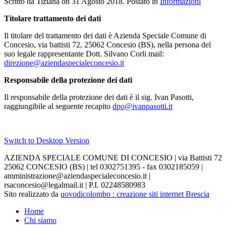
Scritto da Tiziana on
31 Agosto 2018
. Postato in
Informazioni
Titolare trattamento dei dati
Il titolare del trattamento dei dati è Azienda Speciale Comune di
Concesio, via battisti 72, 25062 Concesio (BS), nella persona del
suo legale rappresentante Dott. Silvano Corli mail:
direzione@aziendaspecialeconcesio.it
Responsabile della protezione dei dati
Il responsabile della protezione dei dati è il sig. Ivan Pasotti,
raggiungibile al seguente recapito
dpo@ivanpasotti.it
Switch to Desktop Version
AZIENDA SPECIALE COMUNE DI CONCESIO | via Battisti 72
25062 CONCESIO (BS) | tel 0302751395 - fax 0302185059 |
amministrazione@aziendaspecialeconcesio.it |
rsaconcesio@legalmail.it | P.I. 02248580983
Sito realizzato da
uovodicolombo : creazione siti internet Brescia
Home
Chi siamo