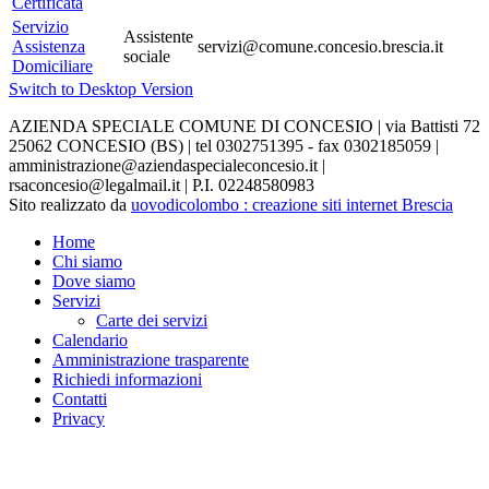
Certificata
Servizio
Assistente
Assistenza
servizi@comune.concesio.brescia.it
sociale
Domiciliare
Switch to Desktop Version
AZIENDA SPECIALE COMUNE DI CONCESIO | via Battisti 72
25062 CONCESIO (BS) | tel 0302751395 - fax 0302185059 |
amministrazione@aziendaspecialeconcesio.it |
rsaconcesio@legalmail.it | P.I. 02248580983
Sito realizzato da
uovodicolombo : creazione siti internet Brescia
Home
Chi siamo
Dove siamo
Servizi
Carte dei servizi
Calendario
Amministrazione trasparente
Richiedi informazioni
Contatti
Privacy