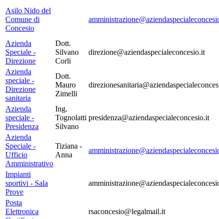
Asilo Nido del
Comune di
amministrazione@aziendaspecialeconcesio
Concesio
Azienda
Dott.
Speciale -
Silvano
direzione@aziendaspecialeconcesio.it
Direzione
Corli
Azienda
Dott.
speciale -
Mauro
direzionesanitaria@aziendaspecialeconcesi
Direzione
Zimelli
sanitaria
Azienda
Ing.
speciale -
Tognolatti
presidenza@aziendaspecialeconcesio.it
Presidenza
Silvano
Azienda
Speciale -
Tiziana -
amministrazione@aziendaspecialeconcesio
Ufficio
Anna
Amministrativo
Impianti
sportivi - Sala
amministrazione@aziendaspecialeconcesio
Prove
Posta
Elettronica
rsaconcesio@legalmail.it