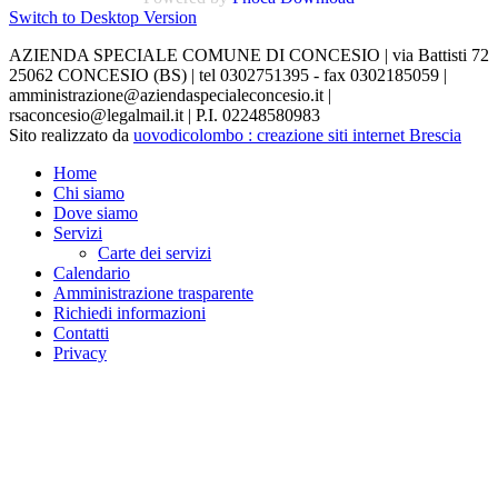
Switch to Desktop Version
AZIENDA SPECIALE COMUNE DI CONCESIO | via Battisti 72
25062 CONCESIO (BS) | tel 0302751395 - fax 0302185059 |
amministrazione@aziendaspecialeconcesio.it |
rsaconcesio@legalmail.it | P.I. 02248580983
Sito realizzato da
uovodicolombo : creazione siti internet Brescia
Home
Chi siamo
Dove siamo
Servizi
Carte dei servizi
Calendario
Amministrazione trasparente
Richiedi informazioni
Contatti
Privacy