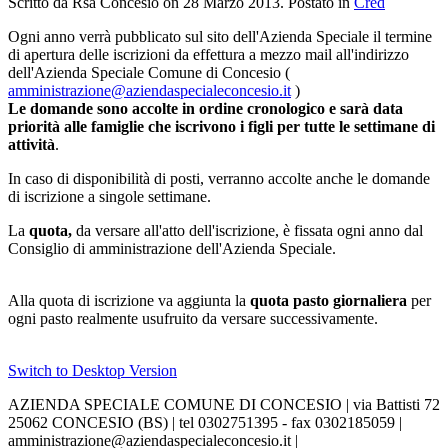
Scritto da Rsa Concesio on
28 Marzo 2013
. Postato in
Cred
Ogni anno verrà pubblicato sul sito dell'Azienda Speciale il termine
di apertura delle iscrizioni da effettura a mezzo mail all'indirizzo
dell'Azienda Speciale Comune di Concesio (
amministrazione@aziendaspecialeconcesio.it
)
Le domande sono accolte in ordine cronologico e sarà data
priorità alle famiglie che iscrivono i figli per tutte le settimane di
attività
.
In caso di disponibilità di posti, verranno accolte anche le domande
di iscrizione a singole settimane.
La
quota,
da versare all'atto dell'iscrizione, è fissata ogni anno dal
Consiglio di amministrazione dell'Azienda Speciale.
Alla quota di iscrizione va aggiunta la
quota pasto giornaliera
per
ogni pasto realmente usufruito da versare successivamente.
Switch to Desktop Version
AZIENDA SPECIALE COMUNE DI CONCESIO | via Battisti 72
25062 CONCESIO (BS) | tel 0302751395 - fax 0302185059 |
amministrazione@aziendaspecialeconcesio.it |