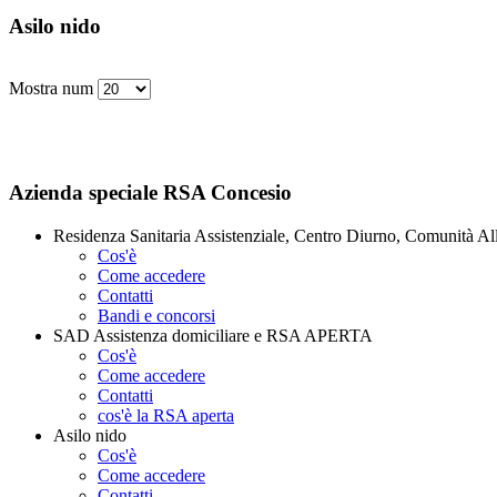
Asilo nido
Mostra num
Azienda speciale RSA Concesio
Residenza Sanitaria Assistenziale, Centro Diurno, Comunità Al
Cos'è
Come accedere
Contatti
Bandi e concorsi
SAD Assistenza domiciliare e RSA APERTA
Cos'è
Come accedere
Contatti
cos'è la RSA aperta
Asilo nido
Cos'è
Come accedere
Contatti